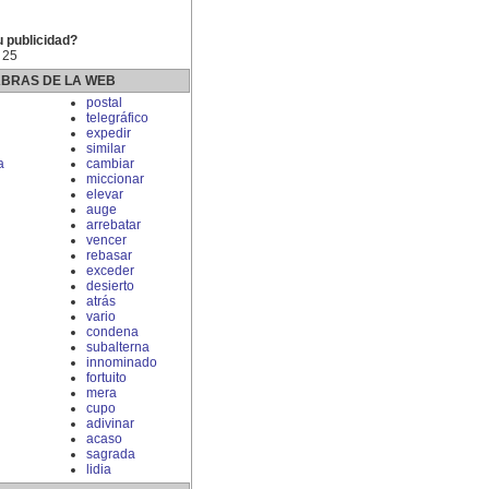
u publicidad?
 25
ABRAS DE LA WEB
postal
telegráfico
expedir
similar
a
cambiar
miccionar
elevar
auge
arrebatar
vencer
rebasar
exceder
desierto
atrás
vario
condena
subalterna
innominado
fortuito
mera
cupo
adivinar
acaso
sagrada
lidia