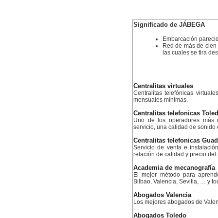
Significado de JÁBEGA
Embarcación parecid
Red de más de cien 
las cuales se tira d
Centralitas virtuales
Centralitas telefónicas virtual
mensuales mínimas.
Centralitas telefonicas Tole
Uno de los operadores más i
servicio, una calidad de sonido
Centralitas telefonicas Guad
Servicio de venta e instalació
relación de calidad y precio de
Academia de mecanografía
El mejor método para aprend
Bilbao, Valencia, Sevilla, … y 
Abogados Valencia
Los mejores abogados de Valen
Abogados Toledo