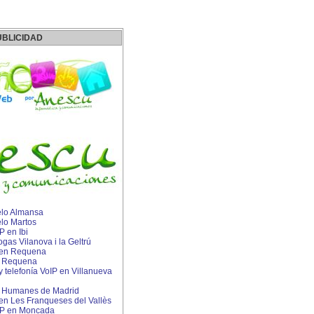
UBLICIDAD
elo Almansa
lo Martos
P en Ibi
gas Vilanova i la Geltrú
s en Requena
en Requena
 y telefonía VoIP en Villanueva
en Humanes de Madrid
 en Les Franqueses del Vallès
 IP en Moncada