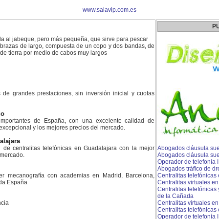
www.salavip.com.es
P
a al jabeque, pero más pequeña, que sirve para pescar
brazas de largo, compuesta de un copo y dos bandas, de
esde tierra por medio de cabos muy largos
es de grandes prestaciones, sin inversión inicial y cuotas
do
mportantes de España, con una excelente calidad de
 excepcional y los mejores precios del mercado.
alajara
n de centralitas telefónicas en Guadalajara con la mejor
Abogados cláusula su
l mercado.
Abogados cláusula sue
Operador de telefonía I
Abogados tráfico de dro
er mecanografía con academias en Madrid, Barcelona,
Centralitas telefónica
toda España
Centralitas virtuales 
Centralitas telefónicas
de la Cañada
cia
Centralitas virtuales 
Centralitas telefónicas
Operador de telefonía