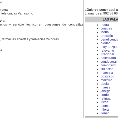
do
elona
¿Quieres poner aquí t
as telefónicas Panasonic
Llamanos al 902 88 66
LAS PAL
via
ios y servicio técnico en cuestiones de centralitas
negra
compás
teoría
erección
, farmacias abiertas y farmacias 24 horas.
beneficenci
piedad
mayorazgo
la
relevante
irracional
adiestrado
condecorar
compositor
titulación
maestría
posgrado
maestre
abeja
maesa
jábega
cordel
relinga
listón
plomo
hilera
llenar